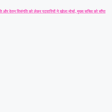
 और वेतन विसंगति को लेकर पटवारियों ने खोला मोर्चा, मुख्य सचिव को सौंपा
राज्य मंत्री तोखन साहू के समक्ष उठाई सैनिक हितों की प्रमुख मांगें
|
सर्व यादव
्ष
|
धारदार टंगिया से मानसिक रूप से अस्वस्थ युवक की हत्या: आरोपी को पुलिस
्त बढ़ाने की मांग
|