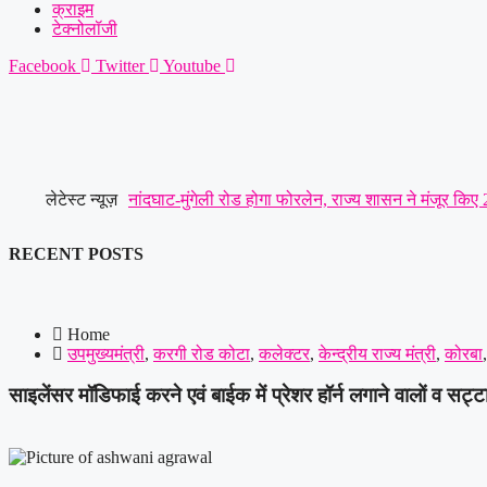
क्राइम
टेक्नोलॉजी
Facebook
Twitter
Youtube
लेटेस्ट न्यूज़
नांदघाट-मुंगेली रोड होगा फोरलेन, राज्य शासन ने मंजूर किए
सौंपा ज्ञापन..
|
छत्तीसगढ़ रेजिमेंट से लेकर सेना की छावनी और 
RECENT POSTS
सर्व यादव समाज लोरमी का संगठन हुआ मजबूत, ग्रामीण व नगर
आरोपी को पुलिस ने गिरफ्तार करते हुए भेजा जेल
|
लूट की नी
Home
उपमुख्यमंत्री
,
करगी रोड कोटा
,
कलेक्टर
,
केन्द्रीय राज्य मंत्री
,
कोरबा
साइलेंसर मॉडिफाई करने एवं बाईक में प्रेशर हॉर्न लगाने वालों व सट्