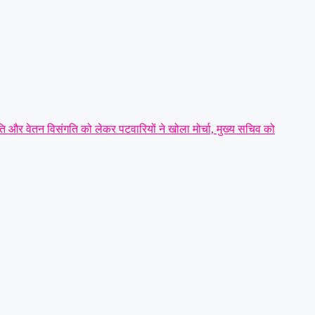
ि और वेतन विसंगति को लेकर पटवारियों ने खोला मोर्चा, मुख्य सचिव को
्रीय राज्य मंत्री तोखन साहू के समक्ष उठाई सैनिक हितों की प्रमुख मांगें
|
हरी अध्यक्ष
|
धारदार टंगिया से मानसिक रूप से अस्वस्थ युवक की हत्या:
्रवाई व रात्रि गश्त बढ़ाने की मांग
|