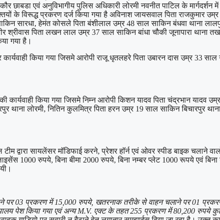
 कौर छाबडा एवं अनुविभागीय पुलिस अधिकारी लोरमी नवनीत पाटिल के मार्गदर्शन में
क्तियों के विरूद्ध प्रकरण दर्ज किया गया है अविनाश जायसवाल पिता राजकुमार उम
साकिन सारधा, हेमंत कोसले पिता बंशीलाल उम्र 48 साल साकिन बंधवा थाना लालपु
हावीर श्रीवास पिता लखन लाल उम्र 37 साल साकिन बांधा चौकी जूनापारा थाना त
िया गया है।
र कार्यवाही किया गया जिसमे आरोपी राजू धृतलहरे पिता उबारन दास उम्र 33 साल
स की कार्यवाही किया गया जिसमे निम्न आरोपी किशन यादव पिता चंद्रभान यादव उम्
ुर थाना लोरमी, नितिन कुलमित्र पिता हरन उम्र 19 साल साकिन बिचारपुर थाना ल
 टीम द्वारा सायलेंसर मॉडिफाई करने, प्रेशर हॉर्न एवं ओवर स्पीड बाइक चलाने वालो
ा लाइसेंस 1000 रुपये, बिना बीमा 2000 रुपये, बिना नम्बर प्लेट 1000 रूपये एवं
 गयी।
र 03 प्रकरण में 15,000 रुपये, खतरनाक तरीके से वाहन चलाने पर 01 प्रकरण में
ालय पेश किया गया एवं अन्य M.V. एक्ट के तहत 255 प्रकरण में 80,200 रुपये कु
ं मालवाहक गाड़ियो पर सवारी न बैठाने हेतु लगातार समझाईस दिया जा रहा है। उक्त का