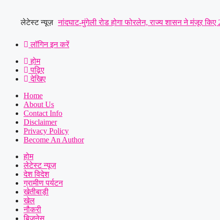
Skip
to
लेटेस्ट न्यूज़
नांदघाट-मुंगेली रोड होगा फोरलेन, राज्य शासन ने मंजूर किए
content
ज्ञापन..
|
छत्तीसगढ़ रेजिमेंट से लेकर सेना की छावनी और आयुध 
लॉगिन इन करें
होम
समाज लोरमी का संगठन हुआ मजबूत, ग्रामीण व नगरीय इकाई क
पढ़िए
देखिए
ने गिरफ्तार करते हुए भेजा जेल
|
लूट की नीयत से प्रेस क्लब 
Home
About Us
Contact Info
Disclaimer
Privacy Policy
Become An Author
होम
लेटेस्ट न्यूज़
देश विदेश
ग्रामीण पर्यटन
खेतीबाड़ी
खेल
नौकरी
बिज़नेस