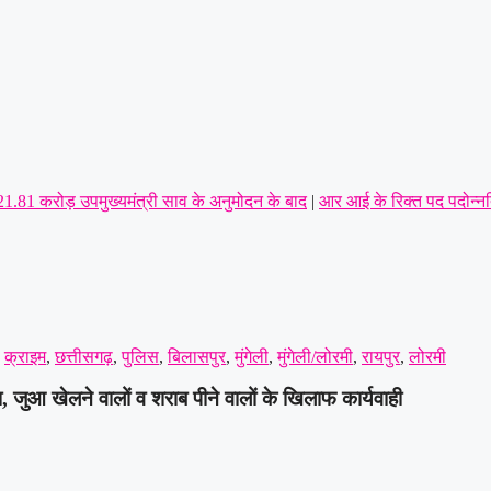
 21.81 करोड़ उपमुख्यमंत्री साव के अनुमोदन के बाद
|
आर आई के रिक्त पद पदोन्नत
आयुध डिपो की मांग,पूर्व सैनिकों को टोल टैक्स में पूर्ण छूट तक—संतोष साहू ने केंद
ीय इकाई का सर्वसम्मति से गठन,शत्रुघ्न यादव ग्रामीण,राहुल यादव बने लोरमी श
यत से प्रेस क्लब अध्यक्ष की कार पर पथराव कर जानलेवा हमला : पुलिस से कड़ी कार
,
क्राइम
,
छत्तीसगढ़
,
पुलिस
,
बिलासपुर
,
मुंगेली
,
मुंगेली/लोरमी
,
रायपुर
,
लोरमी
टा, जुआ खेलने वालों व शराब पीने वालों के खिलाफ कार्यवाही