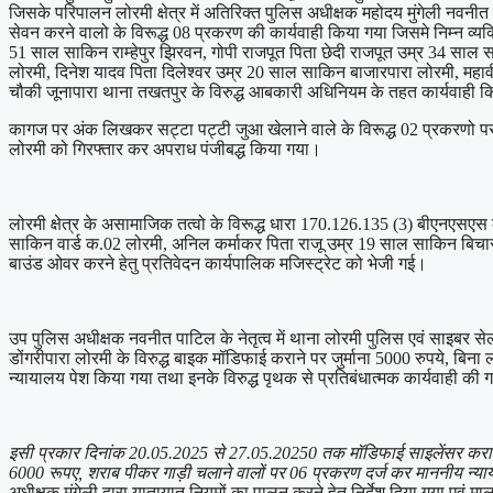
जिसके परिपालन लोरमी क्षेत्र में अतिरिक्त पुलिस अधीक्षक महोदय मुंगेली नवनीत
सेवन करने वालो के विरूद्ध 08 प्रकरण की कार्यवाही किया गया जिसमे निम्न व्य
51 साल साकिन राम्हेपुर झिरवन, गोपी राजपूत पिता छेदी राजपूत उम्र 34 साल 
लोरमी, दिनेश यादव पिता दिलेश्वर उम्र 20 साल साकिन बाजारपारा लोरमी, म
चौकी जूनापारा थाना तखतपुर के विरुद्ध आबकारी अधिनियम के तहत कार्यवाही क
कागज पर अंक लिखकर सट्टा पट्टी जुआ खेलाने वाले के विरूद्ध 02 प्रकरणो प
लोरमी को गिरफ्तार कर अपराध पंजीबद्ध किया गया।
लोरमी क्षेत्र के असामाजिक तत्वो के विरूद्ध धारा 170.126.135 (3) बीएनएसए
साकिन वार्ड क.02 लोरमी, अनिल कर्माकर पिता राजू उम्र 19 साल साकिन बिचारप
बाउंड ओवर करने हेतु प्रतिवेदन कार्यपालिक मजिस्ट्रेट को भेजी गई।
उप पुलिस अधीक्षक नवनीत पाटिल के नेतृत्व में थाना लोरमी पुलिस एवं साइबर सेल
डोंगरीपारा लोरमी के विरुद्ध बाइक मॉडिफाई कराने पर जुर्माना 5000 रुपये, बिन
न्यायालय पेश किया गया तथा इनके विरुद्ध पृथक से प्रतिबंधात्मक कार्यवाही की
इसी प्रकार दिनांक 20.05.2025 से 27.05.20250 तक मॉडिफाई साइलेंसर कराने प
6000 रूपए, शराब पीकर गाड़ी चलाने वालों पर 06 प्रकरण दर्ज कर माननीय न्याय
अधीक्षक मुंगेली द्वारा यातायात नियमों का पालन करने हेतु निर्देश दिया गया एव