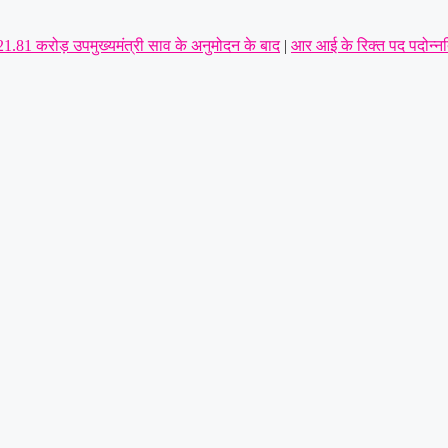
 21.81 करोड़ उपमुख्यमंत्री साव के अनुमोदन के बाद
|
आर आई के रिक्त पद पदोन्नति
डिपो की मांग,पूर्व सैनिकों को टोल टैक्स में पूर्ण छूट तक—संतोष साहू ने केंद्रीय 
ा सर्वसम्मति से गठन,शत्रुघ्न यादव ग्रामीण,राहुल यादव बने लोरमी शहरी अध्यक
अध्यक्ष की कार पर पथराव कर जानलेवा हमला : पुलिस से कड़ी कार्रवाई व रात्रि गश