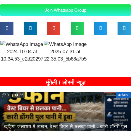
Join Whatsapp Group
मुंगेली / लोरमी न्यूज़
0
36
कलेक्टर
खुड़िया जलाशय में उफान, वेस्ट बियर से छलका पानी…कारी डोंगरी पुल