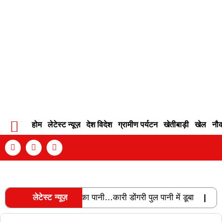
होम
लेटेस्ट न्यूज़
देश विदेश
ग्रामीण पर्यटन
खेतीबाड़ी
खेल
नौ
Contact Info
Privacy Policy
Become An Author
ान, वेस्ट बियर से छलका पानी…कारी डोंगरी पुल पानी में डूबा
लेटेस्ट न्यूज़
|
भारी बा
RECENT POSTS