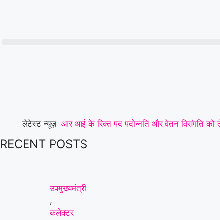
लेटेस्ट न्यूज़
आर आई के रिक्त पद पदोन्नति और वेतन विसंगति को लेकर
RECENT POSTS
डिपो की मांग,पूर्व सैनिकों को टोल टैक्स में पूर्ण छूट 
का संगठन हुआ मजबूत, ग्रामीण व नगरीय इकाई का सर्वस
अस्वस्थ युवक की हत्या: आरोपी को पुलिस ने गिरफ्तार 
उपमुख्यमंत्री
,
कार्रवाई व रात्रि गश्त बढ़ाने की मांग
|
पार्षद परिवार 
कलेक्टर