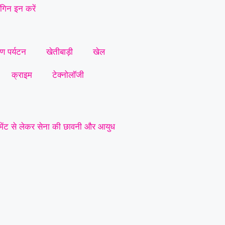
गिन इन करें
ीण पर्यटन
खेतीबाड़ी
खेल
क्राइम
टेक्नोलॉजी
जिमेंट से लेकर सेना की छावनी और आयुध
 प्रमुख मांगें
|
सर्व यादव समाज लोरमी
|
धारदार टंगिया से मानसिक रूप से
कर जानलेवा हमला : पुलिस से कड़ी
्रशासन से की सख्त कानूनी कार्रवाई की