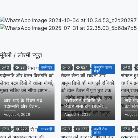
मुंगेली / लोरमी न्यूज़
0
88
कलेक्टर
0
624
केन्द्रीय राज्य
0
मंत्री
आर आई के रिक्त पद
छत्तीसगढ़ रेजिमेंट से
सर्व य
पदोन्नति और वेतन
लेकर सेना की छावनी
का सं
विसंगति को लेकर
और आयुध डिपो की
ग्रामी
August 4, 2026
August 3, 2026
August 
पटवारियों ने खोला मोर्चा,
मांग,पूर्व सैनिकों को टोल
का सर्
मुख्य सचिव को सौंपा
टैक्स में पूर्ण छूट तक—
गठन,शत
ज्ञापन..
0
222
कार्यवाही
संतोष साहू ने केंद्रीय
0
275
करगी रोड
ग्रामी
0
कोटा
राज्य मंत्री तोखन साहू के
लोरमी 