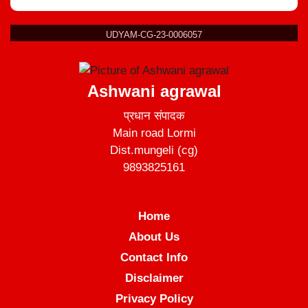
UDYAM-CG-23-0006057
Ashwani agrawal
प्रधान संपादक
Main road Lormi
Dist.mungeli (cg)
9893825161
Home
About Us
Contact Info
Disclaimer
Privacy Policy