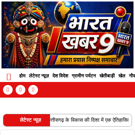
होम
लेटेस्ट न्यूज़
देश विदेश
ग्रामीण पर्यटन
खेतीबाड़ी
खेल
नौ
Contact Info
Privacy Policy
Become An Author
 लाइन की स्वीकृति छत्तीसगढ़ के विकास की दिशा में एक ऐतिहासिक उपलब्धि ह
लेटेस्ट न्यूज़
RECENT POSTS