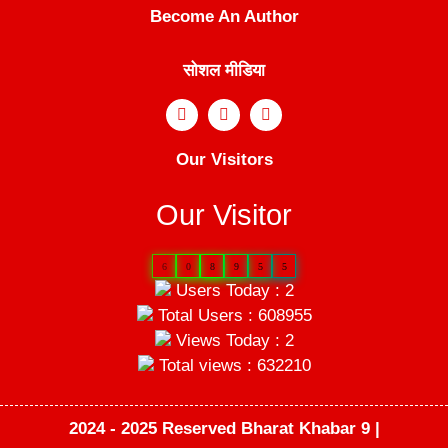
Become An Author
सोशल मीडिया
Our Visitors
Our Visitor
6
0
8
9
5
5
Users Today : 2
Total Users : 608955
Views Today : 2
Total views : 632210
2024 - 2025 Reserved Bharat Khabar 9 |